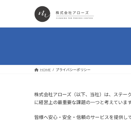
コ
ナ
ン
ビ
テ
ゲ
ン
ー
ツ
シ
へ
ョ
ス
ン
キ
に
ッ
移
プ
動
HOME
プライバシーポリシー
株式会社アローズ（以下、当社）は、ステー
に経営上の最重要な課題の一つと考えていま
皆様へ安心・安全・信頼のサービスを提供し